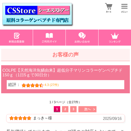
お客様の声
COLPE【天然海洋魚鱗由来】超低分子マリンコラーゲンペプチド
150ｇ（1日5ｇで30日分）
総評：
4.3 (27件)
1 / 3ページ（全27件）
1
2
3
次へ
まっき～様
2025/09/16