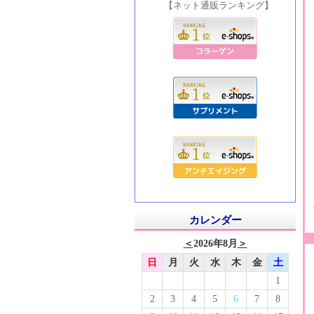
【ネット通販ランキング】
カレンダー
＜
2026年8月
＞
日
月
火
水
木
金
土
1
2
3
4
5
6
7
8