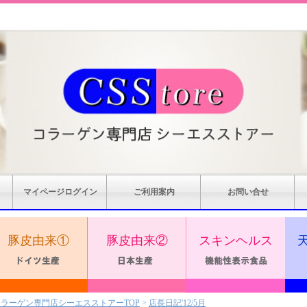
マイページログイン
ご利用案内
お問い合せ
豚皮由来①
豚皮由来②
スキンヘルス
コラーゲン専門店シーエスストアーTOP
>
店長日記'12/5月