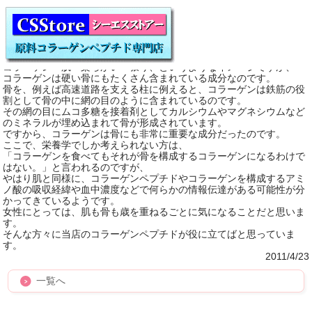
コラーゲンと骨
コラーゲンと言えばお肌の健康と言うイメージが一番強いようです。
しかし、当店でも腰や関節などが気になる方のご購入もあります。
コラーゲン⇒肌⇒柔らかい・張り、というようなイメージですが、
コラーゲンは硬い骨にもたくさん含まれている成分なのです。
骨を、例えば高速道路を支える柱に例えると、コラーゲンは鉄筋の役
割として骨の中に網の目のように含まれているのです。
その網の目にムコ多糖を接着剤としてカルシウムやマグネシウムなど
のミネラルが埋め込まれて骨が形成されています。
ですから、コラーゲンは骨にも非常に重要な成分だったのです。
ここで、栄養学でしか考えられない方は、
「コラーゲンを食べてもそれが骨を構成するコラーゲンになるわけで
はない。」と言われるのですが、
やはり肌と同様に、コラーゲンペプチドやコラーゲンを構成するアミ
ノ酸の吸収経緯や血中濃度などで何らかの情報伝達がある可能性が分
かってきているようです。
女性にとっては、肌も骨も歳を重ねるごとに気になることだと思いま
す。
そんな方々に当店のコラーゲンペプチドが役に立てばと思っていま
す。
2011/4/23
一覧へ