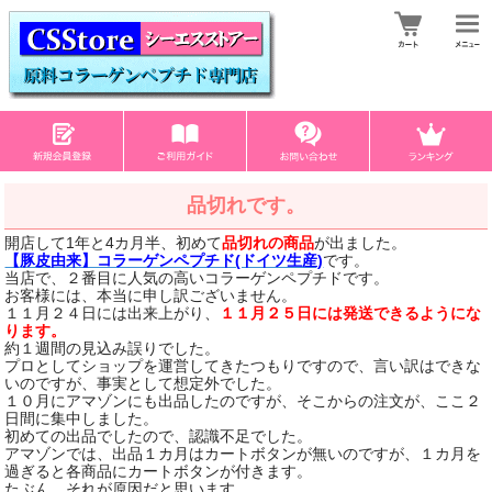
品切れです。
開店して1年と4カ月半、初めて
品切れの商品
が出ました。
【豚皮由来】コラーゲンペプチド(ドイツ生産)
です。
当店で、２番目に人気の高いコラーゲンペプチドです。
お客様には、本当に申し訳ございません。
１１月２４日には出来上がり、
１１月２５日には発送できるようにな
ります。
約１週間の見込み誤りでした。
プロとしてショップを運営してきたつもりですので、言い訳はできな
いのですが、事実として想定外でした。
１０月にアマゾンにも出品したのですが、そこからの注文が、ここ２
日間に集中しました。
初めての出品でしたので、認識不足でした。
アマゾンでは、出品１カ月はカートボタンが無いのですが、１カ月を
過ぎると各商品にカートボタンが付きます。
たぶん、それが原因だと思います。