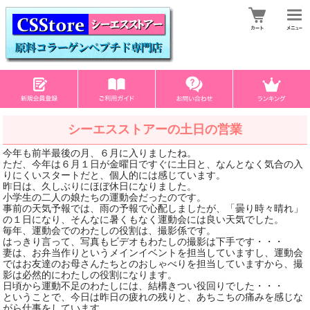
シーエスストアーの土日の営業
今年も前半最後の月、６月に入りましたね。
ただ、今年は６月１日が金曜日ですぐに土日と、なんとなく気合の入
りにくいスタートだと、個人的には感じています。
昨日は、久しぶりにほぼ休日になりました。
小学生の二人の娘たちの運動会だったのです。
事前の天気予報では、雨の予報で心配しましたが、「曇り時々晴れ」
の１日になり、そんなに暑くもなく運動会には良い天気でした。
毎年、運動会でのわたしの役割は、撮影係です。
はっきり言って、写真もビデオもわたしの撮影は下手です・・・
妻は、お弁当作りというメインイベントを担当していますし、運動会
ではお友達のお母さんたちとのおしゃべりを担当していますから、撮
影は必然的にわたしの役割になります。
日頃から運動不足のわたしには、結構きつい役回りでした・・・
ということで、今日は昨日の疲れの残りと、あちこちの痛みを感じな
がら仕事をしています。