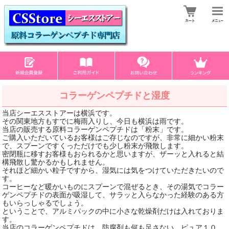
コラーゲンペプチドと湿度
当店シーエスストアーは横浜です。
その関東地方もすでに梅雨入りし、今日も横浜は雨です。
当店の販売する原料コラーゲンペプチドは「粉末」です。
ご購入いただいているお客様はご存じなのですが、非常に細かい粉末
で、スプーンですくっただけでも少し粉末が飛散します。
密閉瓶に移すお客様もおられるかと思いますが、ザーッと入れると結
構飛散し驚かるかもしれません。
それほど細かい粒子ですから、湿気には気をつけていただきたいので
す。
コーヒーなど暖かいものにスプーンで混ぜるとき、その湯気でコラー
ゲンペプチドの表面が吸湿して、サラッと入らなかった経験のある方
もいらっしゃるでしょう。
ということで、アルミパックの中に小さな乾燥剤だけは入れておりま
す。
当店のコラーゲンペプチドは、防腐剤も何も足さない、ピュア１０