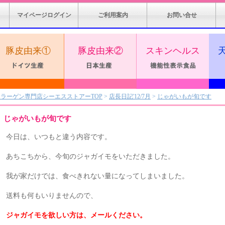
マイページログイン
ご利用案内
お問い合せ
豚皮由来①
豚皮由来②
スキンヘルス
コラーゲン専門店シーエスストアーTOP
>
店長日記'12/7月
>
じゃがいもが旬です
じゃがいもが旬です
今日は、いつもと違う内容です。
あちこちから、今旬のジャガイモをいただきました。
我が家だけでは、食べきれない量になってしまいました。
送料も何もいりませんので、
ジャガイモを欲しい方は、メールください。