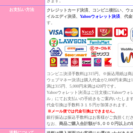
きます。
お支払い方法
クレジットカード決済、コンビニ後払い、ウ
イルエディ決済、
Yahooウォレット決済
、
代金
す。
コンビニ決済手数料は315円。※振込用紙は
ウェブマネー決済は購入代金が2,000円未満は105
満は315円、5,000円未満は420円です。
Yahooウォレット決済はご注文後にYahoo
ル」にてお支払いの手続きをご案内いたしま
代金引換は手数料３１５円が加算されます。
※メール便では代金引換はできません。
銀行振込は振込手数料はお客様がご負担くだ
なお、
商品ご購入合計額が５,０００円以上の
送料について