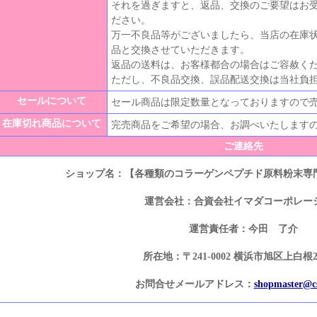
それを過ぎますと、返品、交換のご要望はお
ださい。
万一不良品等がございましたら、当店の在庫
品と交換させていただきます。
返品の送料は、お客様都合の場合はご容赦く
ただし、不良品交換、誤品配送交換は当社負
セールについて
セール商品は限定数量となっておりますので
在庫切れ商品について
完売商品をご希望の場合、お調べいたします
ご連絡先
ショップ名：【各種類のコラーゲンペプチド原料粉末専
運営会社：合資会社イマダコーポレー
運営責任者：今田 了介
所在地：〒241-0002 横浜市旭区上白根2-5
お問合せメールアドレス：
shopmaster@cs