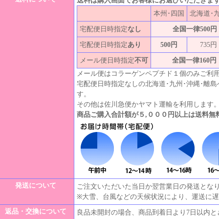
送料は購入画面でお客様にお選びいただきま
本州･四国
北海道･
宅配便日時指定
なし
全国一律500円
宅配便日時指定
あり
500円
735円
メール便日時指定
不可
全国一律160円
メール便はコラーゲンペプチド１個のみご利
宅配便日時指定なしの北海道･九州･沖縄･離
す。
その他は佐川急便かヤマト運輸を利用します
商品ご購入合計額が５,０００円以上は送料無
発送について
ご注文いただいた当日か翌営業日の発送とな
※大雪、台風などの天候状況により、運送に
返品・交換について
良品未開封の場合、商品到着日より7日以内と