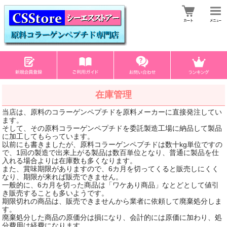
在庫管理
当店は、原料のコラーゲンペプチドを原料メーカーに直接発注してい
ます。
そして、その原料コラーゲンペプチドを委託製造工場に納品して製品
に加工してもらっています。
以前にも書きましたが、原料コラーゲンペプチドは数十kg単位ですの
で、1回の製造で出来上がる製品は数百単位となり、普通に製品を仕
入れる場合よりは在庫数も多くなります。
また、賞味期限がありますので、6カ月を切ってくると販売しにくく
なり、期限が来れば販売できません。
一般的に、6カ月を切った商品は「ワケあり商品」なとどとして値引
き販売することも多いようです。
期限切れの商品は、販売できませんから業者に依頼して廃棄処分しま
す。
廃棄処分した商品の原価分は損になり、会計的には原価に加わり、処
分費用は経費になります。