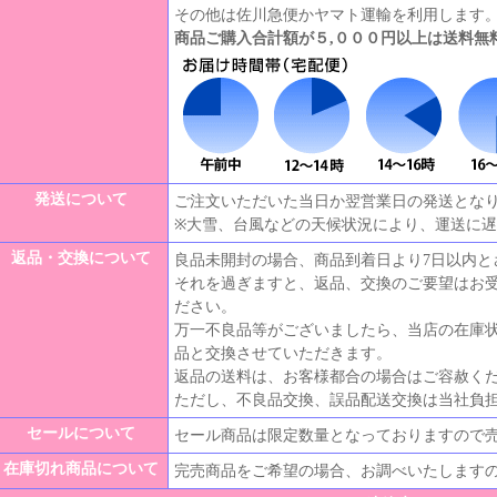
その他は佐川急便かヤマト運輸を利用します
商品ご購入合計額が５,０００円以上は送料無
発送について
ご注文いただいた当日か翌営業日の発送とな
※大雪、台風などの天候状況により、運送に
返品・交換について
良品未開封の場合、商品到着日より7日以内と
それを過ぎますと、返品、交換のご要望はお
ださい。
万一不良品等がございましたら、当店の在庫
品と交換させていただきます。
返品の送料は、お客様都合の場合はご容赦く
ただし、不良品交換、誤品配送交換は当社負
セールについて
セール商品は限定数量となっておりますので
在庫切れ商品について
完売商品をご希望の場合、お調べいたします