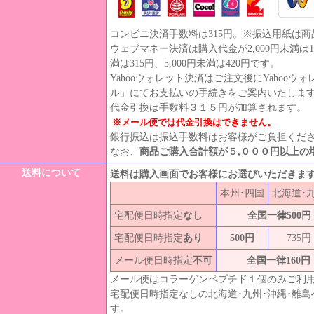
コンビニ決済手数料は315円。※振込用紙は
ウェブマネー決済は購入代金が2,000円未満は105
満は315円、5,000円未満は420円です。
Yahooウォレット決済はご注文後にYahoo
ル」にてお支払いの手続きをご案内いたしま
代金引換は手数料３１５円が加算されます。
※メール便では代金引換はできません。
銀行振込は振込手数料はお客様がご負担くだ
なお、
商品ご購入合計額が５,０００円以上の
送料について
送料は購入画面でお客様にお選びいただきま
本州･四国
北海道･
宅配便日時指定
なし
全国一律500円
宅配便日時指定
あり
500円
735円
メール便日時指定
不可
全国一律160円
メール便はコラーゲンペプチド１個のみご利
宅配便日時指定なしの北海道･九州･沖縄･離
す。