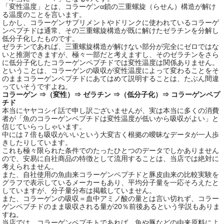
「変性温度」とは、コラーゲンα鎖の三重螺旋（らせん）構造が解け
る温度のことを言います。
しかし、コラーゲンサプリメントやドリンクに使われているコラーゲ
ンペプチドは通常、その三重螺旋構造が既に解けたゼラチンを分解し
低分子化したものです。
ゼラチンであれば、三重螺旋構造が解けない部分が完全にゼロではな
いと推測できますが、極々一部だと考えますし、そのゼラチンをさら
に低分子化したコラーゲンペプチドでは変性温度は関係ありません。
ということは、コラーゲンの吸収が変性温度によって変わることをそ
のままコラーゲンペプチドにあてはめて説明することは、たぶん間違
っていそうですよね。
コラーゲン ⇒（変性）⇒ ゼラチン ⇒（低分子化）⇒ コラーゲンペプ
チド
本当にヤヤコシイ話で申し訳ございませんが、実は本当に多くの消費
者が「魚のコラーゲンペプチドは変性温度が低いから吸収がよい」と
信じていらっしゃいます。
中には７倍も吸収がいいという大変古く根拠の曖昧なデータが一人歩
きしたりしています。
これも極々限られた条件でのたったひとつのデータでしかありません
ので、安易に自社商品の特徴として流用することは、当店では絶対に
考えられません。
また、自社使用の魚由来コラーゲンペプチドと豚皮由来の比較実験を
グラフで表示しているメーカーもあり、平均分子量を一応そろえたと
していますが、分子量分布は掲載していません。
また、コラーゲンの吸収＝血中アミノ酸の量とは言い切れず、コラー
ゲンペプチドのまま吸収される量が20％前後あるという学説もありま
すね。
当店では、コラーゲンペプチトであれば、魚や豚などの由来原料によ