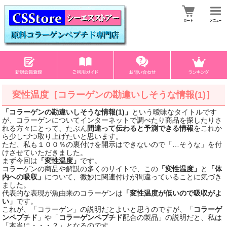
変性温度［コラーゲンの勘違いしそうな情報(1)］
「コラーゲンの勘違いしそうな情報(1)」
という曖昧なタイトルです
が、コラーゲンについてインターネットで調べたり商品を探したりさ
れる方々にとって、たぶん
間違って伝わると予測できる情報
をこれか
ら少しづつ取り上げたいと思います。
ただ、私も１００％の裏付けを開示はできないので「…そうな」を付
けさせていただきました。
まず今回は
「変性温度」
です。
コラーゲンの商品や解説の多くのサイトで、この
「変性温度」
と
「体
内への吸収」
について、微妙に関連付けが間違っていることに気づき
ました。
代表的な表現が魚由来のコラーゲンは
「変性温度が低いので吸収がよ
い」
です。
これが、「コラーゲン」の説明だとよいと思うのですが、「
コラーゲ
ンペプチド
」や「
コラーゲンペプチド
配合の製品」の説明だと、私は
「本当に・・・？」となるのです。