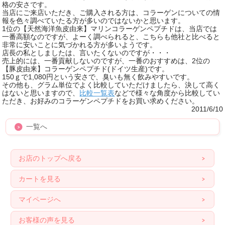
格の安さです。
当店にご来店いただき、ご購入される方は、コラーゲンについての情
報を色々調べていたる方が多いのではないかと思います。
1位の【天然海洋魚皮由来】マリンコラーゲンペプチドは、当店では
一番高額なのですが、よーく調べられると、こちらも他社と比べると
非常に安いことに気づかれる方が多いようです。
店長の私としましたは、言いたくないのですが・・・
売上的には、一番貢献しないのですが、一番のおすすめは、2位の
【豚皮由来】コラーゲンペプチド(ドイツ生産)です。
150ｇで1,080円という安さで、臭いも無く飲みやすいです。
その他も、グラム単位でよく比較していただけましたら、決して高く
はないと思いますので、
比較一覧表
などで様々な角度から比較してい
ただき、お好みのコラーゲンペプチドをお買い求めください。
2011/6/10
一覧へ
お店のトップへ戻る
カートを見る
マイページへ
お客様の声を見る